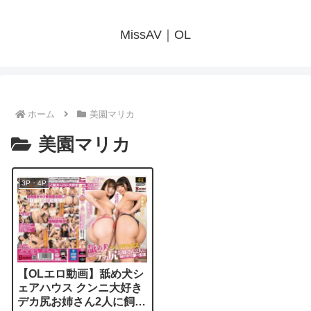
MissAV｜OL
ホーム
美園マリカ
美園マリカ
3P・4P
【OLエロ動画】舐め犬シ
ェアハウス クンニ大好き
デカ尻お姉さん2人に飼わ